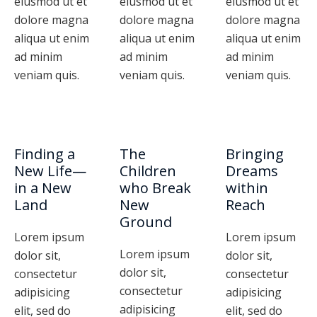
eiusmod ut et
eiusmod ut et
eiusmod ut et
dolore magna
dolore magna
dolore magna
aliqua ut enim
aliqua ut enim
aliqua ut enim
ad minim
ad minim
ad minim
veniam quis.
veniam quis.
veniam quis.
Finding a
The
Bringing
New Life—
Children
Dreams
in a New
who Break
within
Land
New
Reach
Ground
Lorem ipsum
Lorem ipsum
Lorem ipsum
dolor sit,
dolor sit,
dolor sit,
consectetur
consectetur
consectetur
adipisicing
adipisicing
adipisicing
elit, sed do
elit, sed do