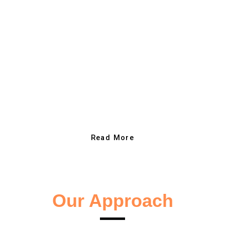
laborum. Sed ut
perspiciatis unde
omnis iste natus
error sit
voluptatem
accusantium
doloremque
laudantium.
Read More
Our Approach