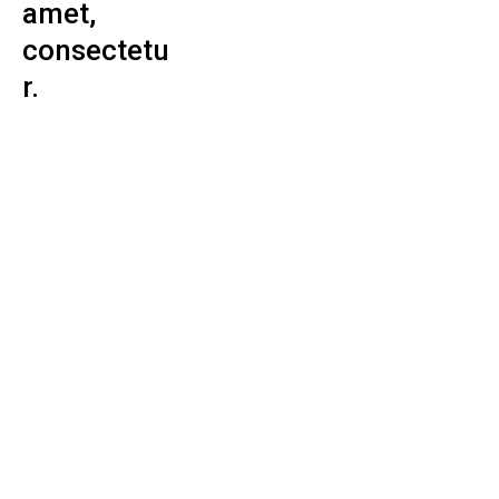
amet,
consectetu
r.
Lorem ipsum
dolor sit amet,
consectetur
adipisicing elit,
sed do eiusmod
tempor incididunt
ut labore et
dolore magna
aliqua. Ut enim ad
minim veniam,
quis nostrud
exercitation
ullamco laboris