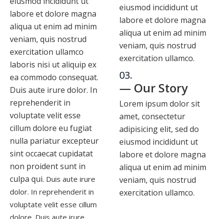
eiusmod incididunt ut
eiusmod incididunt ut
labore et dolore magna
labore et dolore magna
aliqua ut enim ad minim
aliqua ut enim ad minim
veniam, quis nostrud
veniam, quis nostrud
exercitation ullamco
exercitation ullamco.
laboris nisi ut aliquip ex
03.
ea commodo consequat.
— Our Story
Duis aute irure dolor. In
reprehenderit in
Lorem ipsum dolor sit
voluptate velit esse
amet, consectetur
cillum dolore eu fugiat
adipisicing elit, sed do
nulla pariatur excepteur
eiusmod incididunt ut
sint occaecat cupidatat
labore et dolore magna
non proident sunt in
aliqua ut enim ad minim
culpa qui.
Duis aute irure
veniam, quis nostrud
dolor. In reprehenderit in
exercitation ullamco.
voluptate velit esse cillum
dolore. Duis aute irure