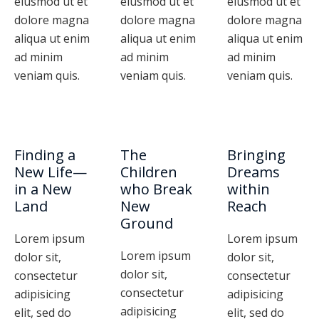
eiusmod ut et
eiusmod ut et
eiusmod ut et
dolore magna
dolore magna
dolore magna
aliqua ut enim
aliqua ut enim
aliqua ut enim
ad minim
ad minim
ad minim
veniam quis.
veniam quis.
veniam quis.
Finding a
The
Bringing
New Life—
Children
Dreams
in a New
who Break
within
Land
New
Reach
Ground
Lorem ipsum
Lorem ipsum
Lorem ipsum
dolor sit,
dolor sit,
dolor sit,
consectetur
consectetur
consectetur
adipisicing
adipisicing
adipisicing
elit, sed do
elit, sed do